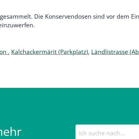
n gesammelt. Die Konservendosen sind vor dem Ein
einzuwerfen.
ion
,
Kalchackermärit (Parkplatz)
,
Ländlistrasse (
mehr