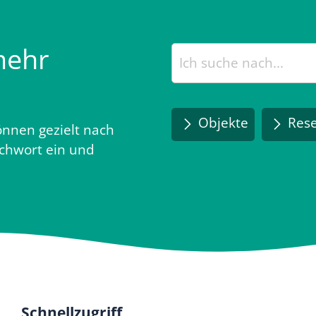
mehr
Objekte
Rese
nnen gezielt nach
ichwort ein und
Schnellzugriff