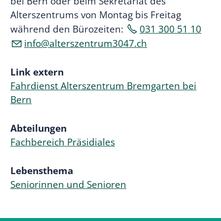
bei Bern oder beim Sekretariat des
Alterszentrums von Montag bis Freitag
während den Bürozeiten:
031 300 51 10
nf
lt
rsz
ntr
m3047
ch
Link extern
Fahrdienst Alterszentrum Bremgarten bei
Bern
Abteilungen
Fachbereich Präsidiales
Lebensthema
Seniorinnen und Senioren